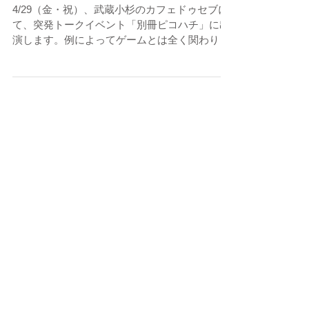
4/29 別冊ピコハチ
4/29（金・祝）、武蔵小杉のカフェドゥセブに
て、突発トークイベント「別冊ピコハチ」に出
演します。例によってゲームとは全く関わり合
いのないトークをする予定です。オリジナル
CDの販売もありますので、買い逃しているタ
イトルがある方はぜひこの機会にお求めくださ
い。...