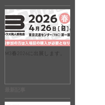
M3春2026に出展します。
「骸ノ螺旋」
当しました
最新記事