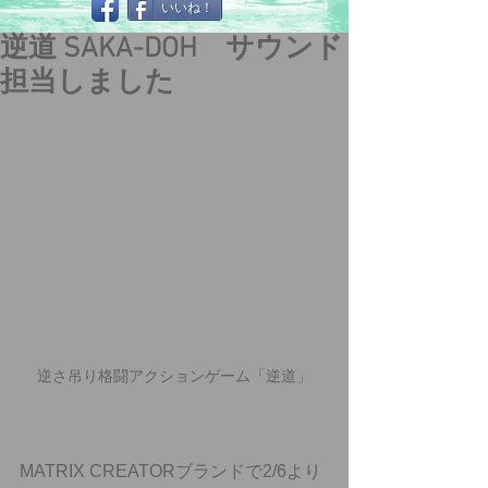
いいね！
逆道 SAKA-DOH サウンド
担当しました
逆さ吊り格闘アクションゲーム「逆道」
MATRIX CREATORブランドで2/6より