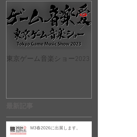
JAPAN Game Mus
東京ゲーム音楽ショー2023
II:Re 出演決
最新記事
M3春2026に出展します。